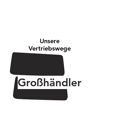
Unsere
Unsere
Vertriebswege
Vertriebskanäle
Großhändler