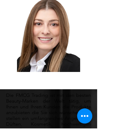
Die FMCG Trading ist mit den besten
Beauty-Marken der Welt tätig, um
Ihnen und Ihren Kunden die Produkte
anzubieten die Sie sich wünschen. Wir
stellen ein umfangreiches Angebot an
Düften, Kosmetik, hochwertigen
Hautpflege- Haircare- und
Schöheitsprodukten bereit.