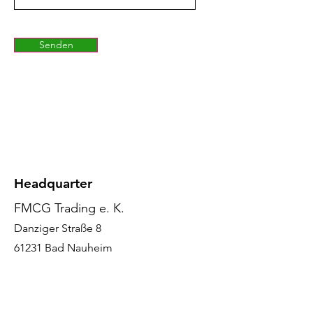
Senden
- Parfüm B2B Großhandel - Kosmetik B2B
Handel - beauty - international - Luxus
Marken
Headquarter
FMCG Trading e. K.
Danziger Straße 8
61231 Bad Nauheim