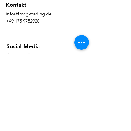
Kontakt
info@fmcg-trading.de
+49 175 9752920
Social Media
Office
FMCG Trading e. K.
Darmstädter Landstraße 116
60598 Frankfurt am Main